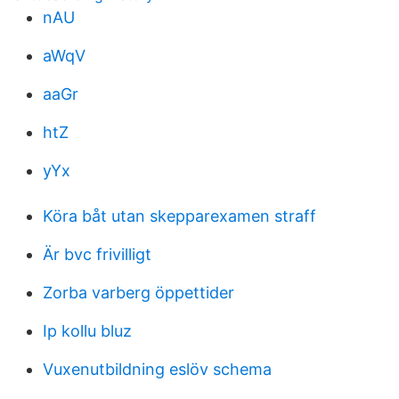
nAU
aWqV
aaGr
htZ
yYx
Köra båt utan skepparexamen straff
Är bvc frivilligt
Zorba varberg öppettider
Ip kollu bluz
Vuxenutbildning eslöv schema