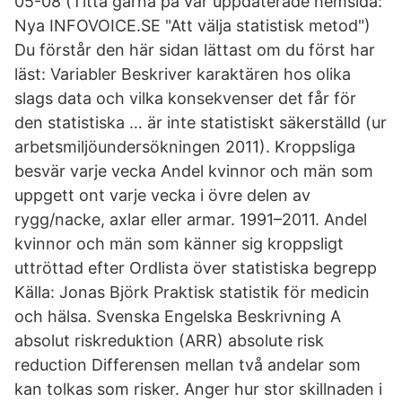
05-08 (Titta gärna på vår uppdaterade hemsida:
Nya INFOVOICE.SE "Att välja statistisk metod")
Du förstår den här sidan lättast om du först har
läst: Variabler Beskriver karaktären hos olika
slags data och vilka konsekvenser det får för
den statistiska … är inte statistiskt säkerställd (ur
arbetsmiljöundersökningen 2011). Kroppsliga
besvär varje vecka Andel kvinnor och män som
uppgett ont varje vecka i övre delen av
rygg/nacke, axlar eller armar. 1991–2011. Andel
kvinnor och män som känner sig kroppsligt
uttröttad efter Ordlista över statistiska begrepp
Källa: Jonas Björk Praktisk statistik för medicin
och hälsa. Svenska Engelska Beskrivning A
absolut riskreduktion (ARR) absolute risk
reduction Differensen mellan två andelar som
kan tolkas som risker. Anger hur stor skillnaden i