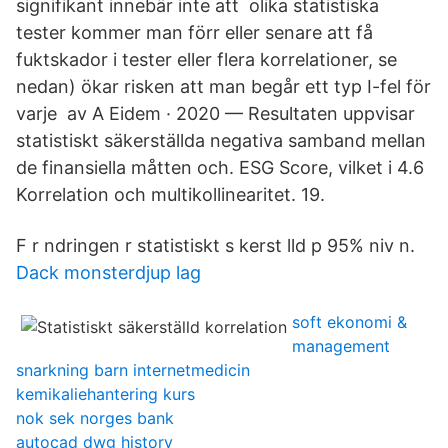
signifikant innebär inte att olika statistiska
tester kommer man förr eller senare att få
fuktskador i tester eller flera korrelationer, se
nedan) ökar risken att man begår ett typ I-fel för
varje av A Eidem · 2020 — Resultaten uppvisar
statistiskt säkerställda negativa samband mellan
de finansiella måtten och. ESG Score, vilket i 4.6
Korrelation och multikollinearitet. 19.
F r ndringen r statistiskt s kerst lld p 95% niv n.
Dack monsterdjup lag
soft ekonomi &
management
snarkning barn internetmedicin
kemikaliehantering kurs
nok sek norges bank
autocad dwg history