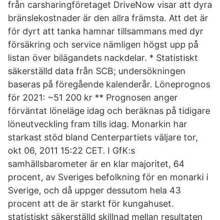
från carsharingföretaget DriveNow visar att dyra
bränslekostnader är den allra främsta. Att det är
för dyrt att tanka hamnar tillsammans med dyr
försäkring och service nämligen högst upp på
listan över bilägandets nackdelar. * Statistiskt
säkerställd data från SCB; undersökningen
baseras på föregående kalenderår. Löneprognos
för 2021: ~51 200 kr ** Prognosen anger
förväntat löneläge idag och beräknas på tidigare
löneutveckling fram tills idag. Monarkin har
starkast stöd bland Centerpartiets väljare tor,
okt 06, 2011 15:22 CET. I GfK:s
samhällsbarometer är en klar majoritet, 64
procent, av Sveriges befolkning för en monarki i
Sverige, och då uppger dessutom hela 43
procent att de är starkt för kungahuset.
statistiskt säkerställd skillnad mellan resultaten